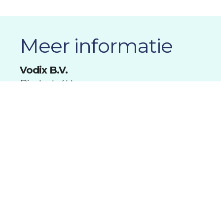
Meer informatie
Vodix B.V.
Bieslook 4H
6942 SG Didam
Contact
T +31 (0)316 820 993
E info@vodix.nl
Overig
KVK 09186760
BTW nr: NL819839073B01